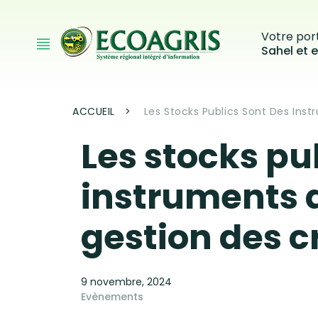
Aller au contenu principal
Votre port
Sahel et e
Fil d'Ariane
ACCUEIL
Les Stocks Publics Sont Des Inst
Les stocks pu
instruments d
gestion des c
9 novembre, 2024
Evènements