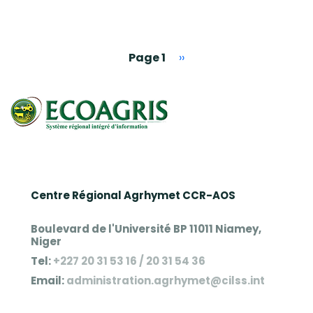
Pagination
Page suivante
Page 1
››
Centre Régional Agrhymet CCR-AOS
Boulevard de l'Université BP 11011 Niamey,
Niger
Tel:
+227 20 31 53 16 / 20 31 54 36
Email:
administration.agrhymet@cilss.int