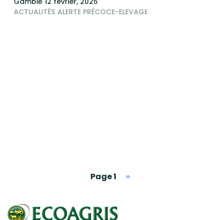
Gambie
12 février, 2025
ACTUALITÉS
ALERTE PRÉCOCE-ELEVAGE
Pagination
Page suivante
Page 1
››