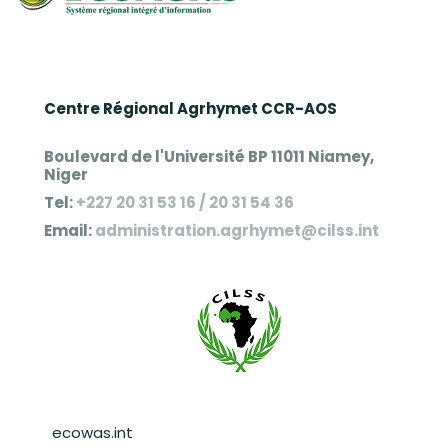
Centre Régional Agrhymet CCR-AOS
Boulevard de l'Université BP 11011 Niamey,
Niger
Tel:
+227 20 31 53 16 / 20 31 54 36
Email:
administration.agrhymet@cilss.int
Pied de page
ecowas.int