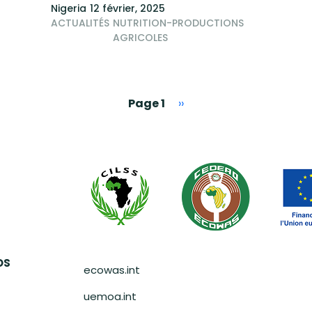
Nigeria
12 février, 2025
ACTUALITÉS
NUTRITION-PRODUCTIONS
AGRICOLES
Page suivante
Page 1
››
Pied de page
OS
ecowas.int
uemoa.int