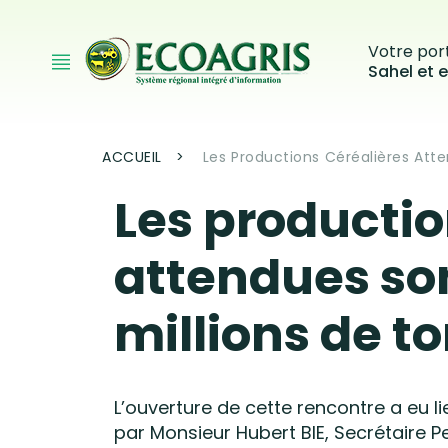
Aller au contenu principal
Votre port
Sahel et e
Fil d'Ariane
ACCUEIL
Les Productions Céréalières Atte
Les productio
attendues son
millions de to
L’ouverture de cette rencontre a eu li
par Monsieur Hubert BIE, Secrétaire