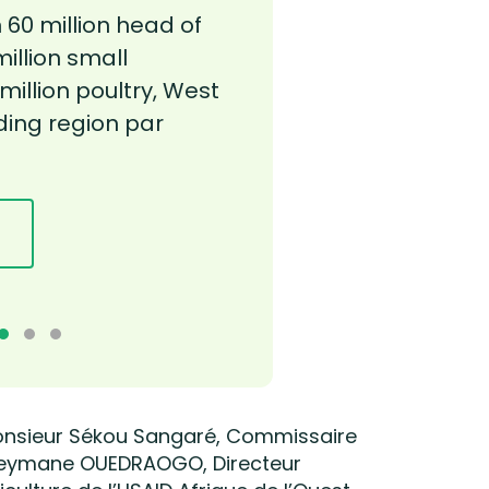
60 million head of
Avec plus de 60 milli
illion small
bovins et 160 millions
million poultry, West
ruminants, 400 million
eding region par
En savoir plus
 Monsieur Sékou Sangaré, Commissaire
ouleymane OUEDRAOGO, Directeur