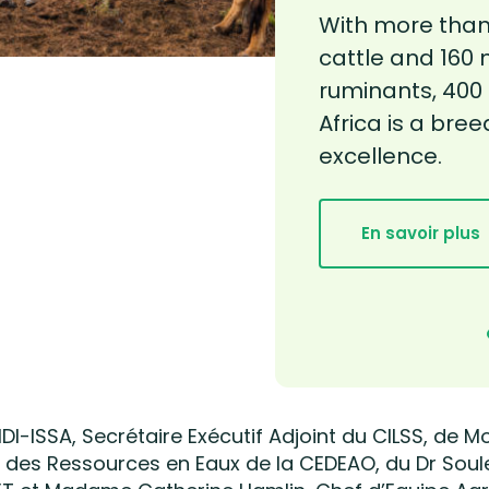
With more than 
cattle and 160 m
ruminants, 400 
Africa is a bre
excellence.
En savoir plus
I-ISSA, Secrétaire Exécutif Adjoint du CILSS, de
t et des Ressources en Eaux de la CEDEAO, du Dr S