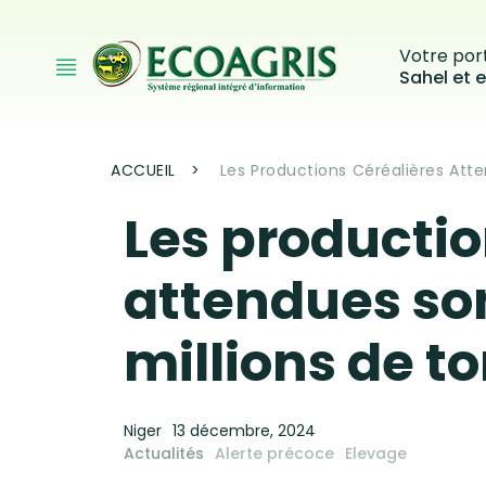
Aller au contenu principal
Votre port
Sahel et e
Fil d'Ariane
ACCUEIL
Les Productions Céréalières Atte
Les productio
attendues son
millions de to
Niger
13 décembre, 2024
Actualités
Alerte précoce
Elevage