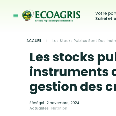
Aller au contenu principal
Votre port
Sahel et e
Fil d'Ariane
ACCUEIL
Les Stocks Publics Sont Des Inst
Les stocks pu
instruments d
gestion des c
Sénégal
2 novembre, 2024
Actualités
Nutrition