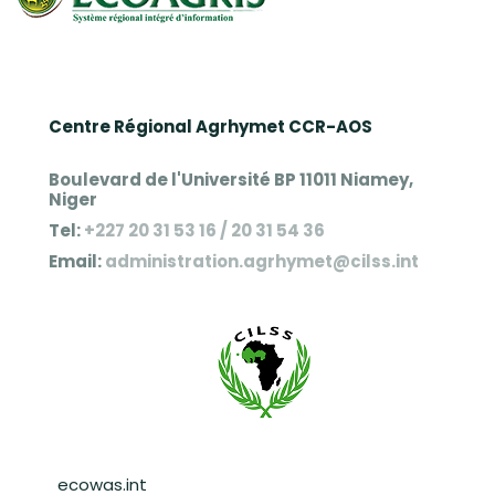
Centre Régional Agrhymet CCR-AOS
Boulevard de l'Université BP 11011 Niamey,
Niger
Tel:
+227 20 31 53 16 / 20 31 54 36
Email:
administration.agrhymet@cilss.int
Pied de page
ecowas.int