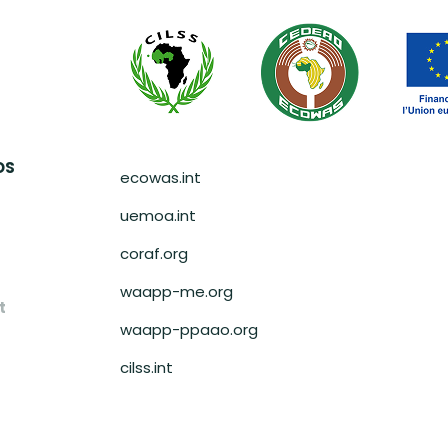
Pied de page
OS
ecowas.int
uemoa.int
coraf.org
waapp-me.org
t
waapp-ppaao.org
cilss.int