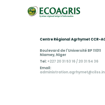
Centre Régional Agrhymet CCR-A
Boulevard de l'Université BP 11011
Niamey, Niger
Tel:
+227 20 31 53 16 / 20 31 54 36
Email:
administration.agrhymet@cilss.in