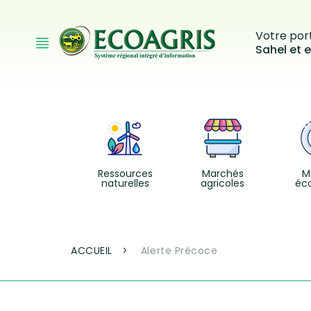
Aller au contenu principal
Votre port
Sahel et e
Ressources
Marchés
M
naturelles
agricoles
éc
Fil d'Ariane
ACCUEIL
Alerte Précoce