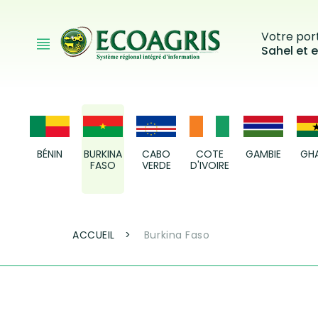
Aller au contenu principal
Votre port
Sahel et e
BÉNIN
BURKINA
CABO
COTE
GAMBIE
GH
FASO
VERDE
D'IVOIRE
Fil d'Ariane
ACCUEIL
Burkina Faso