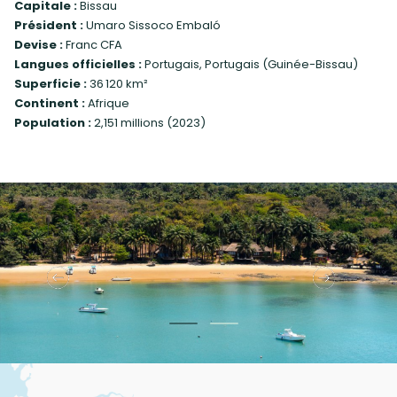
Capitale :
Bissau
Président :
Umaro Sissoco Embaló
Devise :
Franc CFA
Langues officielles :
Portugais, Portugais (Guinée-Bissau)
Superficie :
36 120 km²
Continent :
Afrique
Population :
2,151 millions (2023)
‹
›